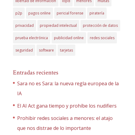
libertad de información
lopd
menores
multas
p2p
pagos online
pericial forense
piratería
privacidad
propiedad intelectual
protección de datos
prueba electrónica
publicidad online
redes sociales
seguridad
software
tarjetas
Entradas recientes
Sara no es Sara: la nueva regla europea de la
IA
El AI Act gana tiempo y prohíbe los nudifiers
Prohibir redes sociales a menores: el atajo
que nos distrae de lo importante