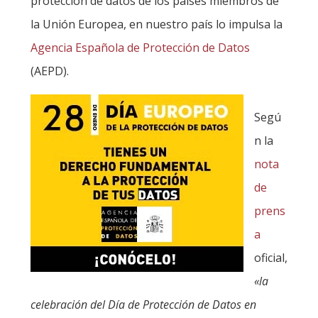
protección de datos de los países miembros de
la Unión Europea, en nuestro país lo impulsa la
Agencia Española de Protección de Datos
(AEPD).
Segú
n la
nota
de
prens
a
oficial,
«la
celebración del Día de Protección de Datos en