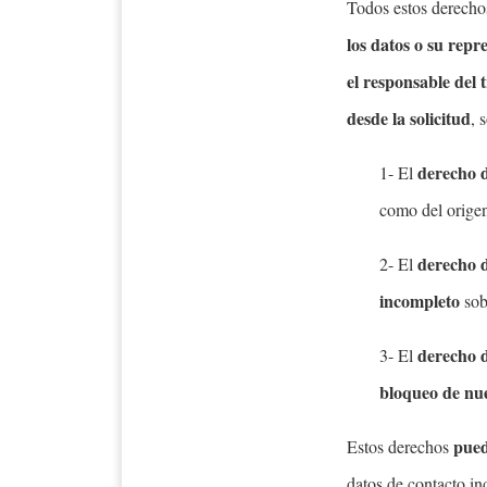
Todos estos derech
los datos o su rep
el responsable del 
desde la solicitud
, 
derecho 
1- El
como del orige
derecho d
2- El
incompleto
sob
derecho d
3- El
bloqueo de nue
pued
Estos derechos
datos de contacto in