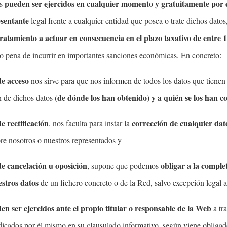
pueden ser ejercidos en cualquier momento y gratuitamente por el
os
resentante
legal frente a cualquier entidad que posea o trate dichos dato
tratamiento a actuar en consecuencia en el plazo taxativo de entre 
so pena de incurrir en importantes sanciones económicas. En concreto:
de acceso
nos sirve para que nos informen de todos los datos que tienen 
(de dónde los han obtenido) y a quién se los han 
n de dichos datos
e rectificación
corrección de cualquier dat
, nos faculta para instar la
re nosotros o nuestros representados y
e cancelación u oposición
obligar a la comple
, supone que podemos
stros datos
de un fichero concreto o de la Red, salvo excepción legal a
en ser ejercidos ante el propio titular o responsable de la Web
a tr
dicados por él mismo en su clausulado informativo, según viene obligad