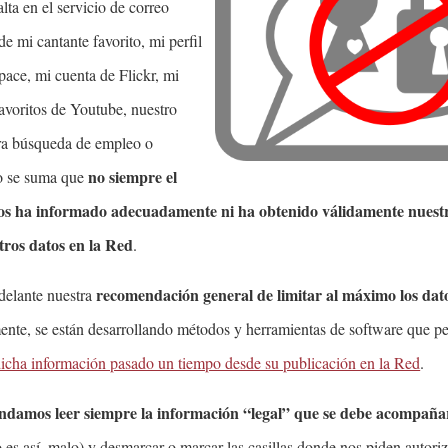
lta en el servicio de correo
 de mi cantante favorito, mi perfil
ce, mi cuenta de Flickr, mi
avoritos de Youtube, nuestro
ara búsqueda de empleo o
no siempre el
lo se suma que
nos ha informado adecuadamente ni ha obtenido válidamente nuest
tros datos en la Red
.
recomendación general de limitar al máximo los da
delante nuestra
ente, se están desarrollando métodos y herramientas de software que pe
dicha información pasado un tiempo desde su publicación en la Red
.
damos leer siempre la información “legal” que se debe acompañar
o es así, malo) y desmarcar o marcar las casillas donde nos piden autori