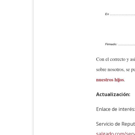
En ……………………
Firmado: ………………
Con el correcto y as
sobre nosotros, se p
nuestros hijos
.
Actualización:
Enlace de interés
Servicio de Repu
salgado.com/serv