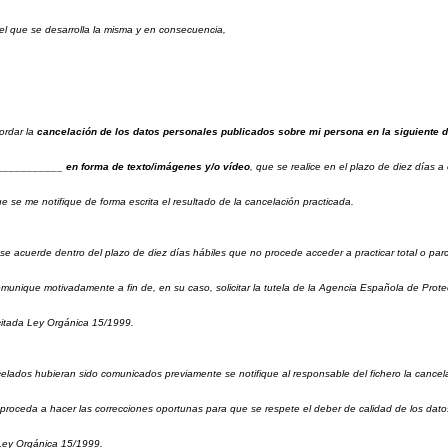
 el que se desarrolla la misma y en consecuencia,
ordar la
cancelación de los datos personales publicados sobre mi persona en la siguiente di
_________ en forma de texto/imágenes y/o vídeo
, que se realice en el plazo de diez días a
que se me notifique de forma escrita el resultado de la cancelación practicada.
e acuerde dentro del plazo de diez días hábiles que no procede acceder a practicar total o par
munique motivadamente a fin de, en su caso, solicitar la tutela de la Agencia Española de Prot
 citada Ley Orgánica 15/1999.
elados hubieran sido comunicados previamente se notifique al responsable del fichero la cancela
roceda a hacer las correcciones oportunas para que se respete el deber de calidad de los datos 
Ley Orgánica 15/1999.