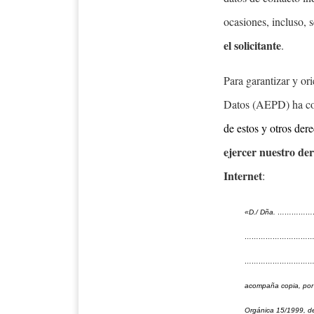
ocasiones, incluso, 
el solicitante
.
Para garantizar y or
Datos (AEPD) ha co
de estos y otros der
ejercer nuestro
der
Internet
:
«D./ Dña. …………
………………………………
…………………………………
acompaña copia, por m
Orgánica 15/1999, de