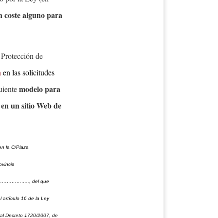
n coste alguno para
e Protección de
a
en las solicitudes
modelo para
uiente
 en un sitio Web de
a C/Plaza
ncia
………….., del que
 artículo 16 de la Ley
eal Decreto 1720/2007, de