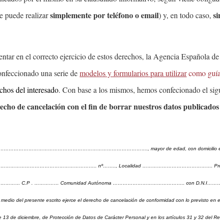
simplemente por teléfono o email
si
se puede realizar
) y, en todo caso,
ientar en el correcto ejercicio de estos derechos, la Agencia Española d
nfeccionado una serie de
modelos y formularios para utilizar
como guí
echos del interesado
. Con base a los mismos, hemos confecionado el sig
echo de cancelación con el fin de borrar nuestros datos publicados
…………………………………………………………………………………., mayor de edad, con domicilio en l
…………………………………………….. nº…….., Localidad ……………………………………. Provi
… C.P . …………… Comunidad Autónoma …………………………………….. con D.N.I…………
edio del presente escrito ejerce el derecho de cancelación de conformidad con lo previsto en el
 13 de diciembre, de Protección de Datos de Carácter Personal y en los artículos 31 y 32 del R