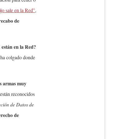
ijo sale en la Red”
,
recabo de
 están en la Red?
 ha colgado donde
as armas muy
 están reconocidos
cción de Datos de
derecho de