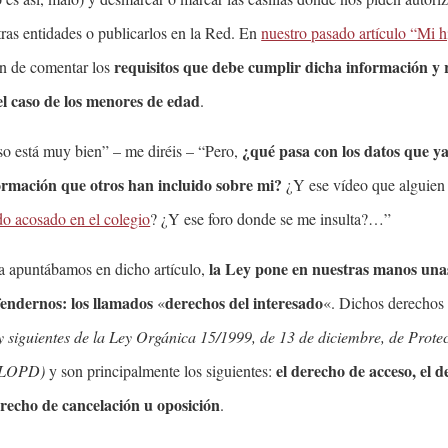
ras entidades o publicarlos en la Red. En
nuestro pasado artículo “Mi h
requisitos que debe cumplir dicha información y 
ón de comentar los
el caso de los menores de edad
.
¿qué pasa con los datos que ya
so está muy bien” – me diréis – “Pero,
ormación que otros han incluido sobre mi?
¿Y ese vídeo que alguien
do acosado en el colegio
? ¿Y ese foro donde se me insulta?…”
la Ley pone en nuestras manos un
a apuntábamos en dicho artículo,
endernos: los llamados
derechos del interesado
«
«. Dichos derechos
 y siguientes de la Ley Orgánica 15/1999, de 13 de diciembre, de Prote
el d
erecho de acceso, el 
 (LOPD)
y son principalmente los siguientes:
derecho de cancelación u oposición
.