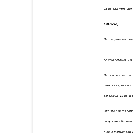
21 de diciembre, por
SOLICITA,
Que se proceda a ac
__________________
de esta solicitud, y 
Que en caso de que s
propuestas, se me co
del artículo 18 de la
Que si los datos canc
de que también éste p
4 de la mencionada 