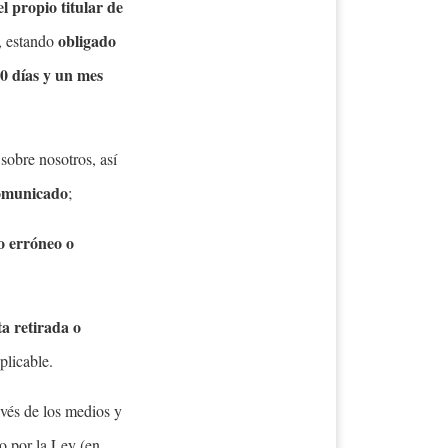
 propio titular de
obligado
s, estando
10 días y un mes
sobre nosotros, así
comunicado
;
o erróneo o
ta retirada o
plicable.
avés de los medios y
o por la Ley (en