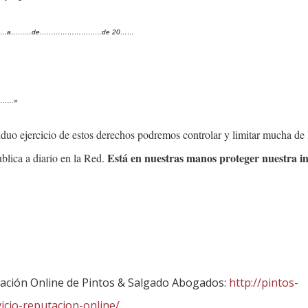
….a………de………………………de 20……
…..»
iduo ejercicio de estos derechos podremos controlar y limitar mucha de 
Está en nuestras manos proteger nuestra 
ublica a diario en la Red.
:
tación Online de Pintos & Salgado Abogados:
http://pintos-
icio-reputacion-online/