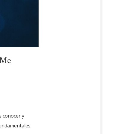
ndMe
s conocer y
fundamentales.