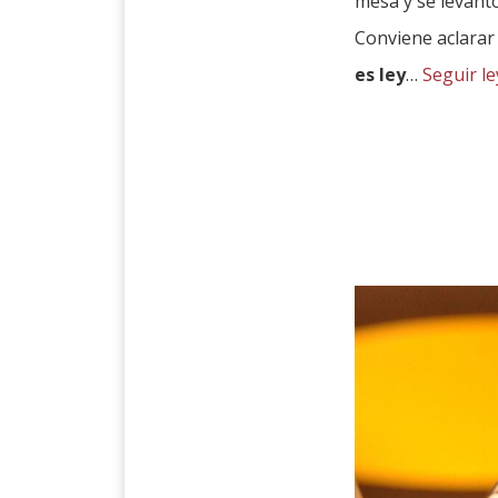
mesa y se levantó
Conviene aclarar
es ley
…
Seguir l