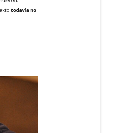
endieron.
texto
todavía no