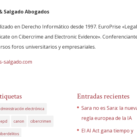
 & Salgado Abogados
izado en Derecho Informático desde 1997. EuroPrise «Legal
cate on Cibercrime and Electronic Evidence». Conferenciante
rsos foros universitarios y empresariales.
s-salgado.com
tiquetas
Entradas recientes
Sara no es Sara: la nuev
dministración electrónica
regla europea de la IA
aepd
canon
cibercrimen
El AI Act gana tiempo y
iberdelitos