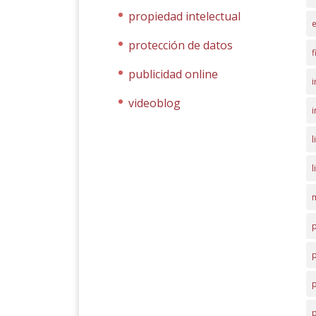
propiedad intelectual
protección de datos
f
publicidad online
i
videoblog
i
l
l
p
p
p