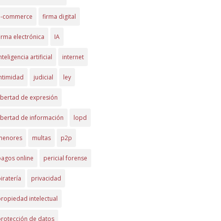
e-commerce
firma digital
irma electrónica
IA
nteligencia artificial
internet
ntimidad
judicial
ley
ibertad de expresión
ibertad de información
lopd
menores
multas
p2p
pagos online
pericial forense
iratería
privacidad
ropiedad intelectual
rotección de datos