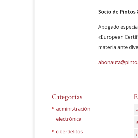
Socio de Pintos
Abogado especial
«European Certifi
materia ante dive
abonauta@pinto
Categorías
E
administración
a
electrónica
ciberdelitos
c