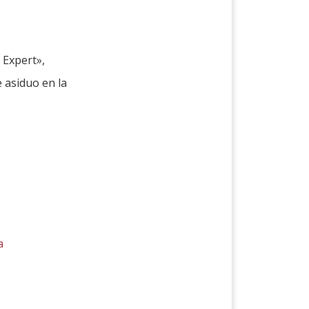
 Expert»,
 asiduo en la
a