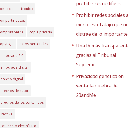
prohíbe los nudifiers
omercio electrónico
Prohibir redes sociales 
compartir datos
menores: el atajo que n
compras online
copia privada
distrae de lo importante
opyright
datos personales
Una IA más transparent
gracias al Tribunal
democracia 2.0
Supremo
emocracia digital
Privacidad genética en
erecho digital
venta: la quiebra de
derechos de autor
23andMe
erechos de los contenidos
irectiva
documento electrónico