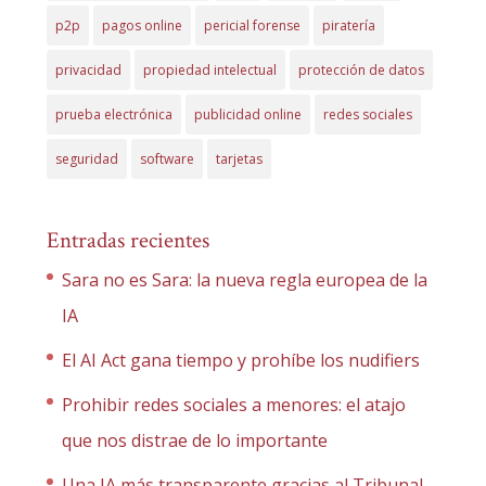
p2p
pagos online
pericial forense
piratería
privacidad
propiedad intelectual
protección de datos
prueba electrónica
publicidad online
redes sociales
seguridad
software
tarjetas
Entradas recientes
Sara no es Sara: la nueva regla europea de la
IA
El AI Act gana tiempo y prohíbe los nudifiers
Prohibir redes sociales a menores: el atajo
que nos distrae de lo importante
Una IA más transparente gracias al Tribunal