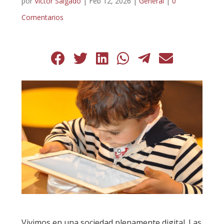
por
Víctor Salgado
|
Feb 12, 2026
|
General
|
0
Comentarios
Vivimos en una sociedad plenamente digital. Las