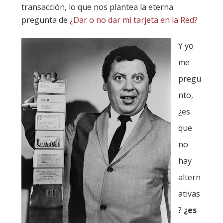
transacción, lo que nos plantea la eterna
pregunta de
¿Dar o no dar mi tarjeta en la Red?
Y yo
me
pregu
nto,
¿es
que
no
hay
altern
ativas
?
¿es