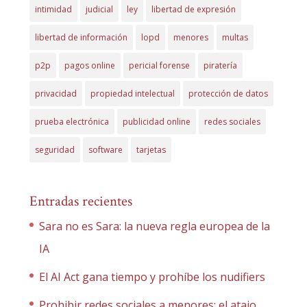
intimidad
judicial
ley
libertad de expresión
libertad de información
lopd
menores
multas
p2p
pagos online
pericial forense
piratería
privacidad
propiedad intelectual
protección de datos
prueba electrónica
publicidad online
redes sociales
seguridad
software
tarjetas
Entradas recientes
Sara no es Sara: la nueva regla europea de la
IA
El AI Act gana tiempo y prohíbe los nudifiers
Prohibir redes sociales a menores: el atajo