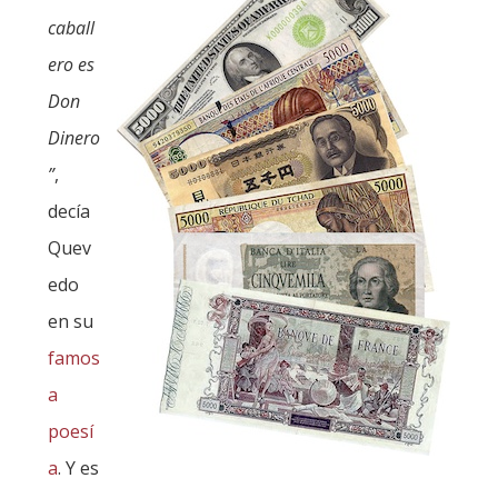
caball
ero es
Don
Dinero
”
,
decía
Quev
edo
en su
famos
a
poesí
a
. Y es