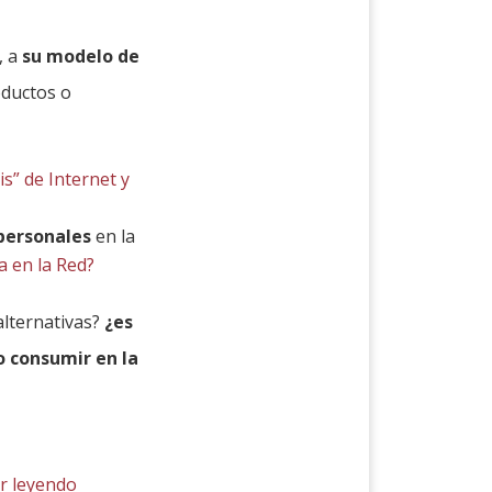
, a
su modelo de
oductos o
s” de Internet y
 personales
en la
a en la Red?
alternativas?
¿es
 consumir en la
r leyendo