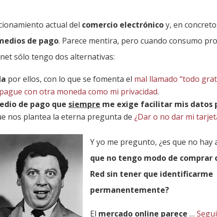
ncionamiento actual del
comercio electrónico
y, en concreto
 medios de pago
. Parece mentira, pero cuando consumo pr
rnet sólo tengo dos alternativas:
da
por ellos, con lo que se fomenta el
mal llamado “todo grati
, pague con otra moneda como mi privacidad
.
medio de pago que
siempre
me exige facilitar mis datos
que nos plantea la eterna pregunta de
¿Dar o no dar mi tarjet
Y yo me pregunto, ¿es que no hay 
que no tengo modo de comprar o
Red sin tener que identificarme
permanentemente?
El
mercado online parece
…
Segui