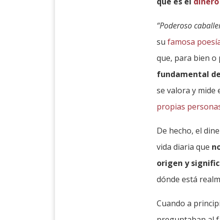
que es el
dinero
“Poderoso caballe
su
famosa poesí
que, para bien o
fundamental de
se valora y mide 
propias persona
De hecho, el din
vida diaria que
n
origen y signifi
dónde está realm
Cuando a principi
preguntaban al 