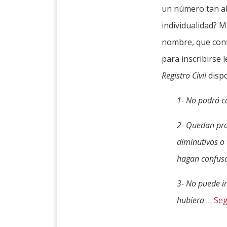
un número tan a
individualidad? M
nombre, que confi
para inscribirse 
Registro Civil
disp
1-
No podrá c
2-
Quedan pro
diminutivos o 
hagan confusa 
3-
No puede i
hubiera
…
Seg