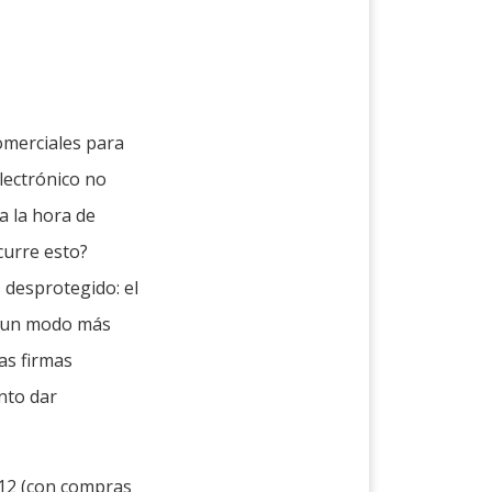
omerciales para
lectrónico no
a la hora de
curre esto?
desprotegido: el
e un modo más
as firmas
nto dar
012 (con compras