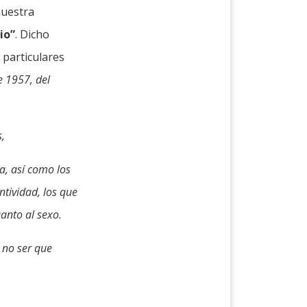
nuestra
io”
. Dicho
 particulares
e 1957, del
,
a, así como los
ntividad, los que
uanto al sexo.
 no ser que