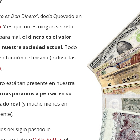
?
ro es Don Dinero”
, decía Quevedo en
a
. Y es que no es ningún secreto
 para mal,
el dinero es el valor
 nuestra sociedad actual
. Todo
en función del mismo (incluso las
s
).
ero está tan presente en nuestra
o nos paramos a pensar en su
cado real
(y mucho menos en
ente).
os del siglo pasado le
famoso ladrón
Willie Sutton
el