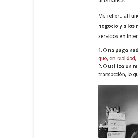
alternativas…
Me refiero al fu
negocio y a los
servicios en Inte
O
no pago na
que, en realidad
O
utilizo un 
transacción, lo 