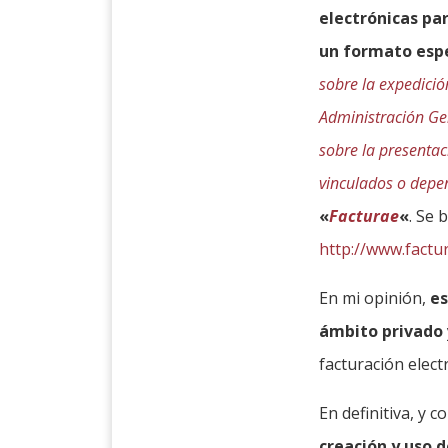
electrónicas pa
un formato espe
sobre la expedició
Administración Ge
sobre la presentac
vinculados o depen
«
Facturae
«
. Se 
http://www.factu
En mi opinión,
es
ámbito privado
facturación elect
En definitiva, y
creación y uso d