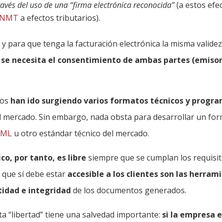
ravés del uso de una “firma electrónica reconocida”
(a estos efe
 FNMT
a efectos tributarios).
 y para que tenga la facturación electrónica la misma valide
,
se necesita el consentimiento de ambas partes (emisor
ños
han ido surgiendo varios formatos técnicos y progr
l mercado. Sin embargo, nada obsta para desarrollar un fo
XML
u otro estándar técnico del mercado.
co, por tanto, es libre
siempre que se cumplan los requisit
o que sí debe estar
accesible a los clientes son las herram
ntidad e integridad
de los documentos generados.
sta “libertad” tiene una salvedad importante:
si la empresa 