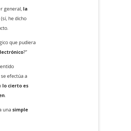
er general,
la
(sí, he dicho
cto.
ógico que pudiera
lectrónico
?”
sentido
 se efectúa a
ro
lo cierto es
ien
.
ta una
simple