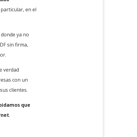
particular, en el
s donde ya no
DF sin firma,
or.
de verdad
resas con un
us clientes.
pidamos que
rnet
.