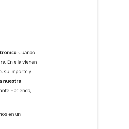
ctrónico
. Cuando
a. En ella vienen
o, su importe y
a nuestra
ante Hacienda,
mos en un