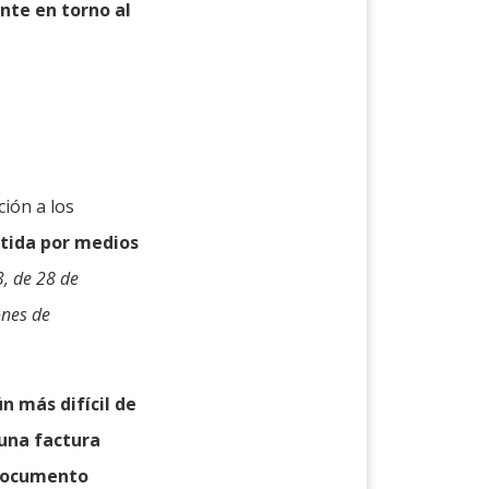
nte en torno al
ción a los
itida por medios
, de 28 de
ones de
aún más difícil de
una factura
documento