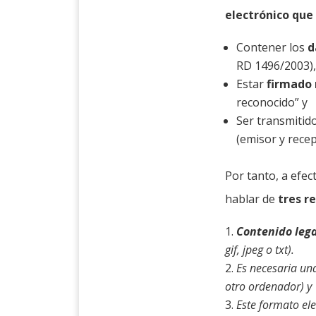
electrónico que
Contener los
d
RD 1496/2003)
Estar
firmado
reconocido” y
Ser transmitid
(emisor y recep
Por tanto, a efe
hablar de
tres r
Contenido leg
gif, jpeg o txt).
Es necesaria u
otro ordenador) y
Este formato el