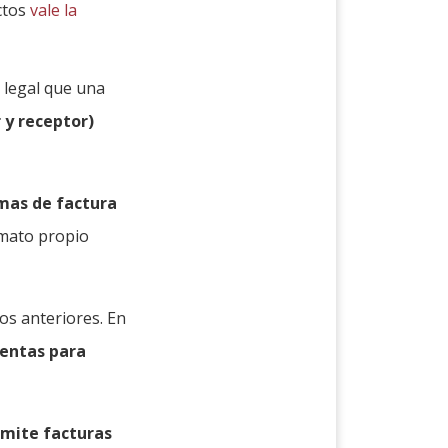
ctos
vale la
z legal que una
 y receptor)
amas de factura
rmato propio
os anteriores. En
ientas para
emite facturas