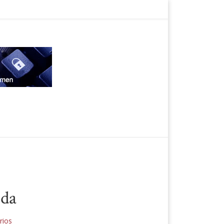
ida
rios