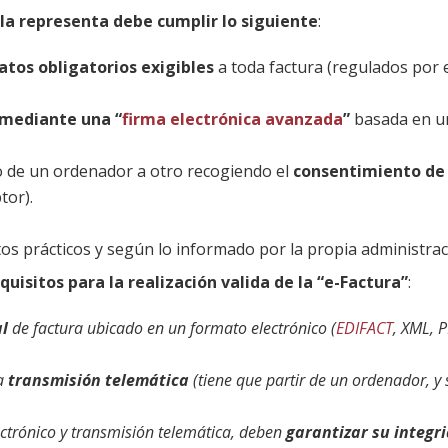
 la representa debe cumplir lo siguiente
:
atos obligatorios exigibles
a toda factura (regulados por el
,
 mediante una “
firma electrónica avanzada
”
basada en un
o de un ordenador a otro recogiendo el
consentimiento de
tor).
ctos prácticos y según lo informado por la propia administr
equisitos para la realización valida de la “e-Factura”
:
al
de factura ubicado en un formato electrónico (
EDIFACT
, XML, P
na
transmisión telemática
(tiene que partir de un ordenador, y 
ectrónico y transmisión telemática, deben
garantizar su integr