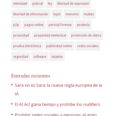
intimidad
judicial
ley
libertad de expresión
libertad de información
lopd
menores
multas
p2p
pagos online
pericial forense
piratería
privacidad
propiedad intelectual
protección de datos
prueba electrónica
publicidad online
redes sociales
seguridad
software
tarjetas
Entradas recientes
Sara no es Sara: la nueva regla europea de la
IA
El AI Act gana tiempo y prohíbe los nudifiers
Prohibir redes sociales a menores: el atajo