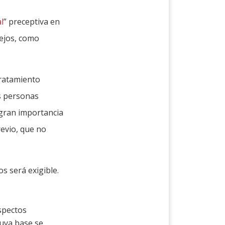
l
” preceptiva en
ejos, como
tratamiento
as personas
 gran importancia
revio, que no
s será exigible.
spectos
cuya base se