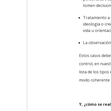
tomen decision
Tratamiento a g
ideología o cre
vida u orientac
La observación
Estos casos deber
control, en nuest
lista de los tipo
modo coherente c
Y, ¿cómo se rea