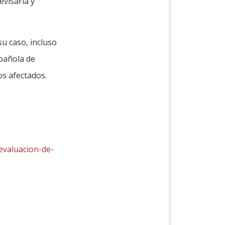
evisarla y
su caso, incluso
spañola de
os afectados.
evaluacion-de-