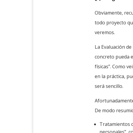
Obviamente, recu
todo proyecto qu
veremos.
La Evaluación de
concreto pueda e
físicas”. Como v
en la práctica, p
será sencillo.
Afortunadamente,
De modo resumido
Tratamientos q
personales”, c