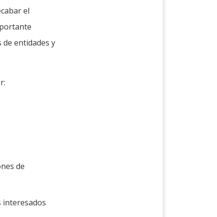
ecabar el
mportante
 de entidades y
r:
ones de
s interesados