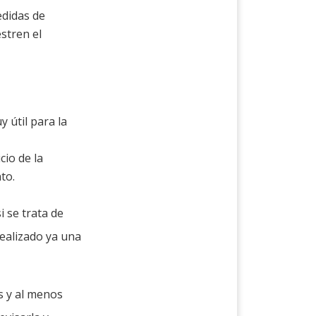
edidas de
stren el
 útil para la
cio de la
to.
i se trata de
realizado ya una
s y al menos