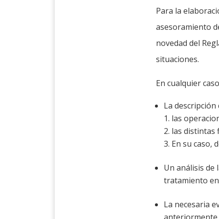
Para la elaboraci
asesoramiento de
novedad del Regl
situaciones.
En cualquier caso
La descripción 
las operacio
las distintas
En su caso, 
Un análisis de 
tratamiento en 
La necesaria ev
anteriormente