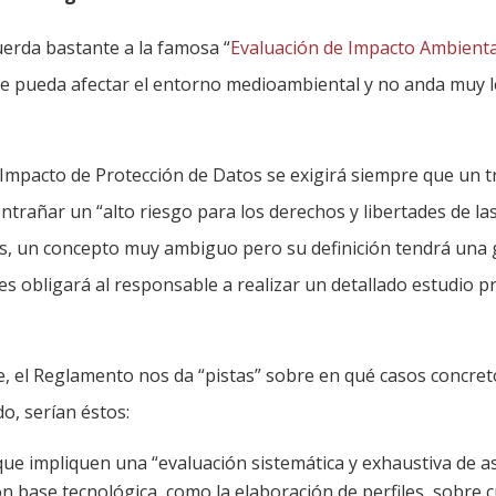
erda bastante a la famosa “
Evaluación de Impacto Ambienta
e pueda afectar el entorno medioambiental y no anda muy l
 Impacto de Protección de Datos se exigirá siempre que un 
ntrañar un “alto riesgo para los derechos y libertades de l
eis, un concepto muy ambiguo pero su definición tendrá una
ues obligará al responsable a realizar un detallado estudio p
 el Reglamento nos da “pistas” sobre en qué casos concreto
, serían éstos:
ue impliquen una “evaluación sistemática y exhaustiva de a
on base tecnológica, como la elaboración de perfiles, sobre 