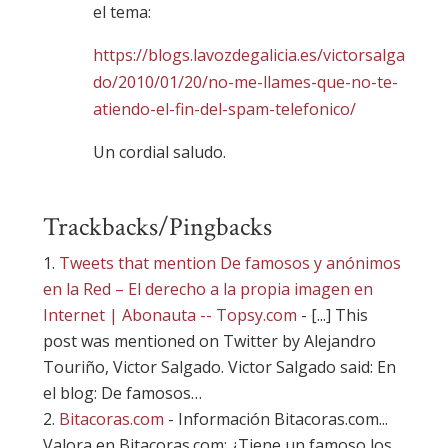
el tema:
https://blogs.lavozdegalicia.es/victorsalga
do/2010/01/20/no-me-llames-que-no-te-
atiendo-el-fin-del-spam-telefonico/
Un cordial saludo.
Trackbacks/Pingbacks
Tweets that mention De famosos y anónimos
en la Red – El derecho a la propia imagen en
Internet | Abonauta -- Topsy.com
- [...] This
post was mentioned on Twitter by Alejandro
Touriño, Victor Salgado. Victor Salgado said: En
el blog: De famosos…
Bitacoras.com
- Información Bitacoras.com...
Valora en Bitacoras.com: ¿Tiene un famoso los