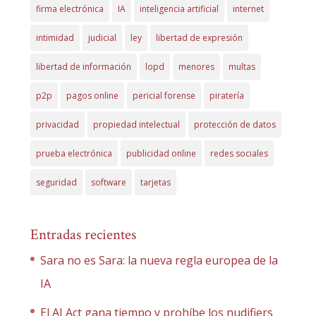
firma electrónica
IA
inteligencia artificial
internet
intimidad
judicial
ley
libertad de expresión
libertad de información
lopd
menores
multas
p2p
pagos online
pericial forense
piratería
privacidad
propiedad intelectual
protección de datos
prueba electrónica
publicidad online
redes sociales
seguridad
software
tarjetas
Entradas recientes
Sara no es Sara: la nueva regla europea de la
IA
El AI Act gana tiempo y prohíbe los nudifiers