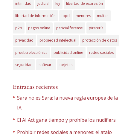
intimidad
judicial
ley
libertad de expresión
libertad de información
lopd
menores
multas
p2p
pagos online
pericial forense
piratería
privacidad
propiedad intelectual
protección de datos
prueba electrónica
publicidad online
redes sociales
seguridad
software
tarjetas
Entradas recientes
Sara no es Sara: la nueva regla europea de la
IA
El AI Act gana tiempo y prohíbe los nudifiers
Prohibir redes sociales a menores: el atajo