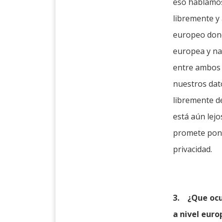
eso hablamos 
libremente y 
europeo dond
europea y nac
entre ambos 
nuestros dat
libremente d
está aún lejo
promete pone
privacidad.
3.
¿Que ocu
a nivel euro