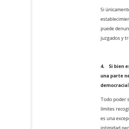
Si únicamente
establecimien
puede denunc
juzgados y t
4.
Si bien 
una parte ne
democracia
Todo poder s
límites recog
es una excepc
intimidad per