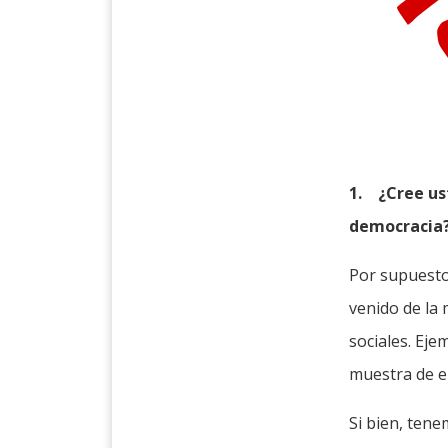
1.
¿Cree us
democracia
Por supuesto
venido de la 
sociales. Ej
muestra de el
Si bien, tene