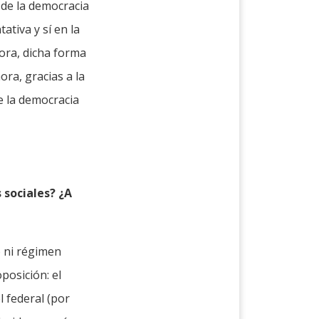
 de la democracia
tiva y sí en la
hora, dicha forma
ra, gracias a la
ue la democracia
 sociales? ¿A
o ni régimen
posición: el
l federal (por