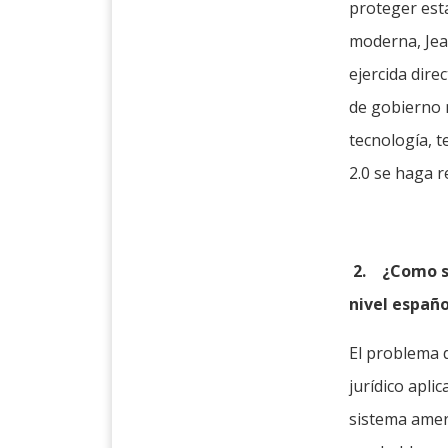
proteger esta
moderna, Jea
ejercida dire
de gobierno 
tecnología, t
2.0 se haga r
2.
¿Como se
nivel españ
El problema 
jurídico apli
sistema ameri