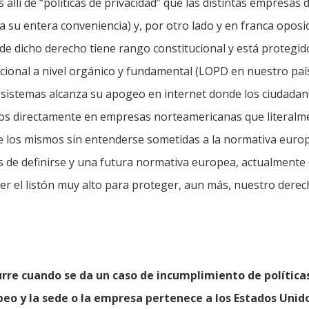
allí de “políticas de privacidad” que las distintas empresas 
a su entera conveniencia) y, por otro lado y en franca oposic
e dicho derecho tiene rango constitucional y está protegid
ional a nivel orgánico y fundamental (LOPD en nuestro país)
sistemas alcanza su apogeo en internet donde los ciudada
os directamente en empresas norteamericanas que literalm
e los mismos sin entenderse sometidas a la normativa europe
s de definirse y una futura normativa europea, actualmente 
r el listón muy alto para proteger, aun más, nuestro derech
rre cuando se da un caso de incumplimiento de política
peo y la sede o la empresa pertenece a los Estados Unid