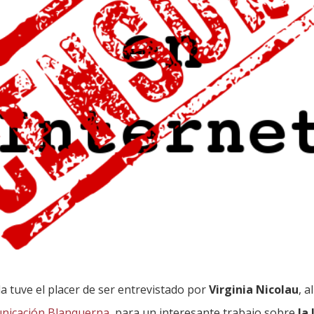
 tuve el placer de ser entrevistado por
Virginia Nicolau
, 
unicación Blanquerna
, para un interesante trabajo sobre
la