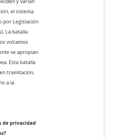
deciden y varían
ión, el sistema
o por Legislación
. La batalla
nos volcamos
ente se apropian
a. Esta batalla
en tramitación,
o a la
s de privacidad
os?