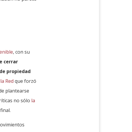
enible
, con su
e cerrar
 de propiedad
 la Red
que forzó
de plantearse
ríticas no sólo
la
inal.
 movimientos