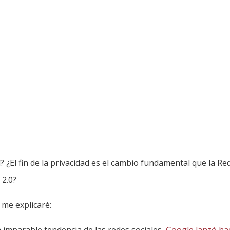
? ¿El fin de la privacidad es el cambio fundamental que la Re
 2.0?
 me explicaré:
 imparable tendencia de las redes sociales,
Google lanzó ha