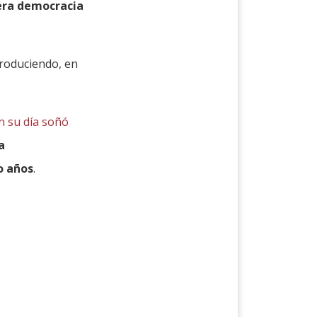
era democracia
produciendo, en
n su día soñó
a
o años
.