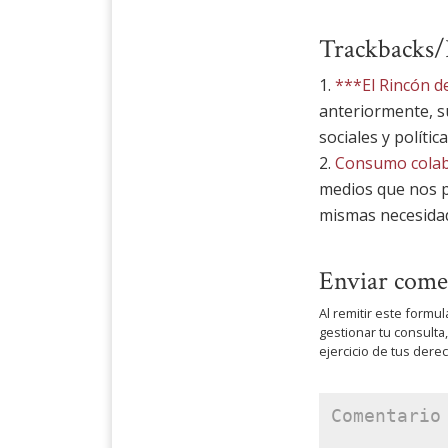
Trackbacks/
***El Rincón d
anteriormente, s
sociales y polít
Consumo colabo
medios que nos p
mismas necesida
Enviar come
Al remitir este formul
gestionar tu consulta
ejercicio de tus der