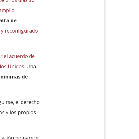
amplio
alta de
o y reconfigurado
r el acuerdo de
ados Unidos
. Una
 mínimas de
guirse, el derecho
os y los propios
rmación no parece