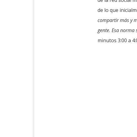
de la red social
de lo que inicial
compartir más
y 
gente. Esa norma s
minutos 3:00 a 4: