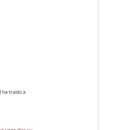
d ha traído a
ce unos días su