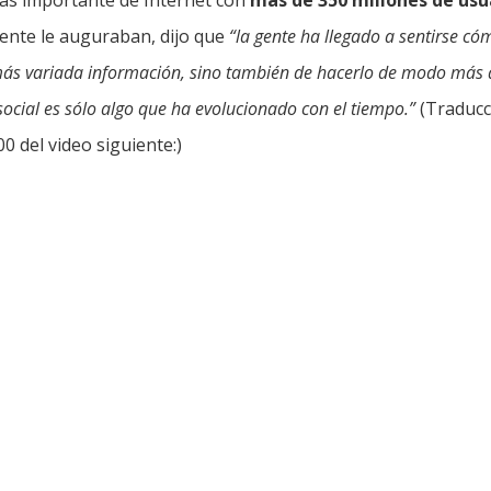
 más importante de Internet con
más de 350 millones de usu
mente le auguraban, dijo que
“la gente ha llegado a sentirse có
más variada información, sino también de hacerlo de modo más 
ocial es sólo algo que ha evolucionado con el tiempo.”
(Traducc
00 del video siguiente:)