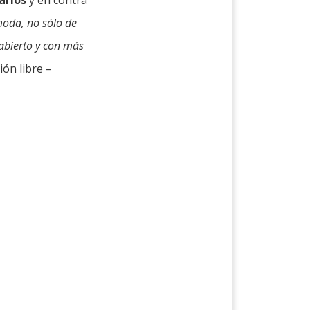
arios
y en contra
moda, no sólo de
abierto y con más
ión libre –