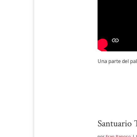
Una parte del pal
Santuario 
por
Fran Raposo
|