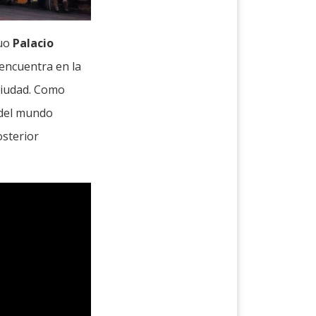
guo
Palacio
e encuentra en la
 ciudad. Como
 del mundo
osterior