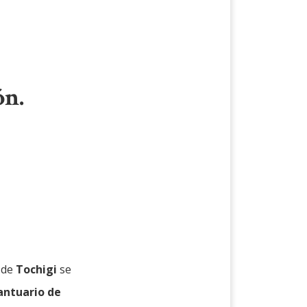
ón.
 de
Tochigi
se
antuario de