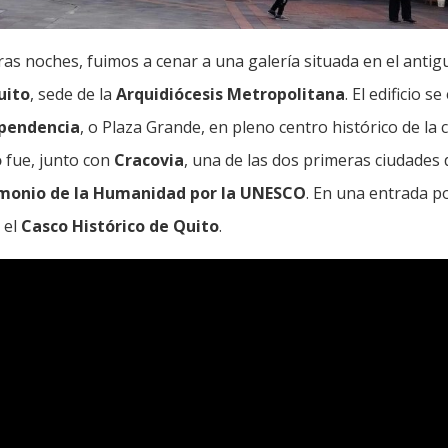
ras noches, fuimos a cenar a una galería situada en el anti
uito
, sede de la
Arquidiócesis Metropolitana
. El edificio s
ependencia
, o Plaza Grande, en pleno centro histórico de la
o
fue, junto con
Cracovia
, una de las dos primeras ciudades
monio de la Humanidad por la UNESCO
. En una entrada p
 el
Casco Histórico de Quito
.