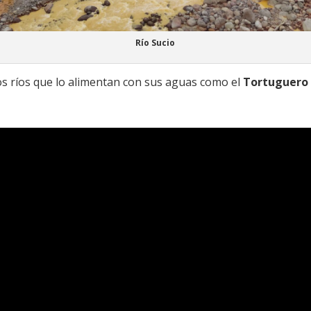
Río Sucio
s ríos que lo alimentan con sus aguas como el
Tortuguero