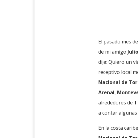
El pasado mes de
de mi amigo
Juli
dije: Quiero un v
receptivo local m
Nacional de To
Arenal
,
Montev
alrededores de
T
a contar algunas 
En la costa cari