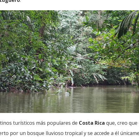
rtuguero
.
stinos turísticos más populares de
Costa Rica
que, creo que d
rto por un bosque lluvioso tropical y se accede a él únicam