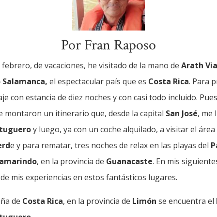
Por Fran Raposo
 febrero, de vacaciones, he visitado de la mano de
Arath Via
o Salamanca,
el espectacular país que es
Costa Rica
. Para 
iaje con estancia de diez noches y con casi todo incluido. Pue
e montaron un itinerario que, desde la capital
San José
, me 
rtuguero
y luego, ya con un coche alquilado, a visitar el área
erd
e y para rematar, tres noches de relax en las playas del
P
amarindo
, en la provincia de
Guanacaste
. En mis siguient
de mis experiencias en estos fantásticos lugares.
beña de
Costa Rica
, en la provincia de
Limón
se encuentra el