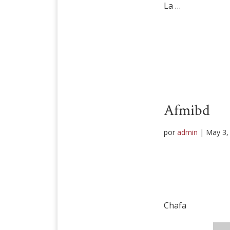
La …
Afmibd
por
admin
|
May 3,
Chafa